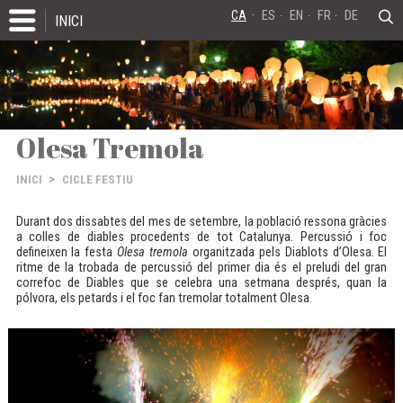
CA
ES
EN
FR
DE
INICI
Olesa Tremola
>
INICI
CICLE FESTIU
Durant dos dissabtes del mes de setembre, la població ressona gràcies
a colles de diables procedents de tot Catalunya. Percussió i foc
defineixen la festa
Olesa tremola
organitzada pels Diablots d’Olesa. El
ritme de la trobada de percussió del primer dia és el preludi del gran
correfoc de Diables que se celebra una setmana després, quan la
pólvora, els petards i el foc fan tremolar totalment Olesa.