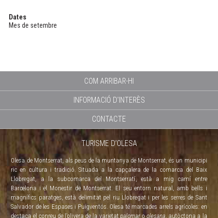
Dates
Mes de setembre
COM ARRIBAR-HI
INFORMACIÓ D'INTERÈS
CONTACTE
TURISME D’OLESA
Olesa de Montserrat, als peus de la muntanya de Montserrat, és un municipi
ric en cultura i tradició. Situada a la capçalera de la comarca del Baix
Llobregat, a la subcomarca del Montserratí, està a mig camí entre
Barcelona i el Monestir de Montserrat. El seu entorn natural, amb bells i
magnífics paratges, està delimitat pel riu Llobregat i per les serres de Sant
Salvador de les Espases i Puigventós. Olesa té marcades arrels agrícoles: en
destaca el conreu de l’olivera de la varietat
palomar
o
olesana
, autòctona a la