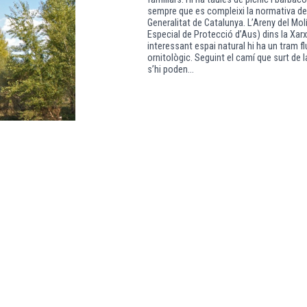
sempre que es compleixi la normativa de 
Generalitat de Catalunya. L’Areny del Mo
Especial de Protecció d’Aus) dins la Xar
interessant espai natural hi ha un tram fl
ornitològic. Seguint el camí que surt de l
s’hi poden...
ca al mirador del coll
RAL
e la creu de Beca, en la zona que
direcció oest seguint la pista forestal
 la dreta, fins a travessar el torrent. A la
via de la dreta, el que s’anomena camí de
 va accentuant considerablement fins