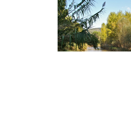
les espases de foc
astellera de Sant
ontserrat. Se’ns
i el Monestir, com
unt conformen la
De la Creu de Be
de les Espases
PAISATGE I ENTORN NATU
Recorregut que s’inicia des d
s’anomena els Bruguerols, en 
del camí de les Torrades, cap a
bifurcació se segueix per la 
les Escaleres. La pendent es