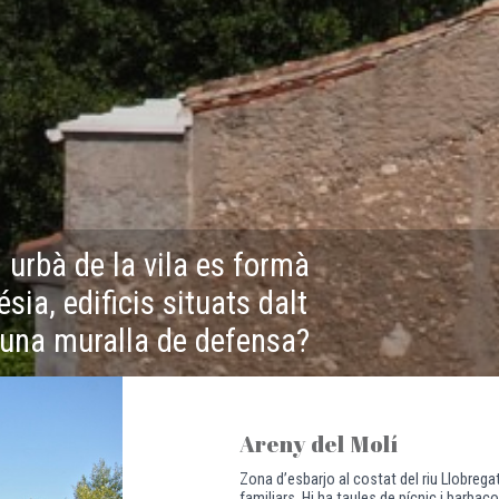
i urbà de la vila es formà
lésia, edificis situats dalt
d’una muralla de defensa?
Areny del Molí
Zona d’esbarjo al costat del riu Llobregat
familiars. Hi ha taules de pícnic i barbacoe