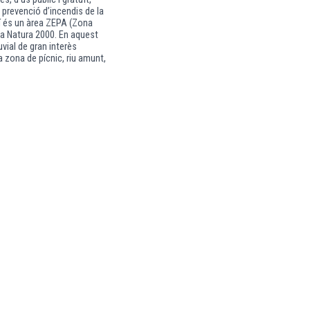
prevenció d’incendis de la
lí és un àrea ZEPA (Zona
xa Natura 2000. En aquest
uvial de gran interès
a zona de pícnic, riu amunt,
Els 7 Balco
PAISATGE I ENTO
El projecte dels 7 B
projecte finançat p
d'Empresa i Treball 
Llobregat, Olesa de