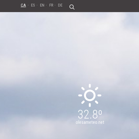
CA
ES
EN
FR
DE
32.8º
olesameteo.net