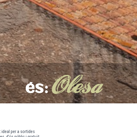
 ideal per a sortides
s, d’ús públic i gratuït,