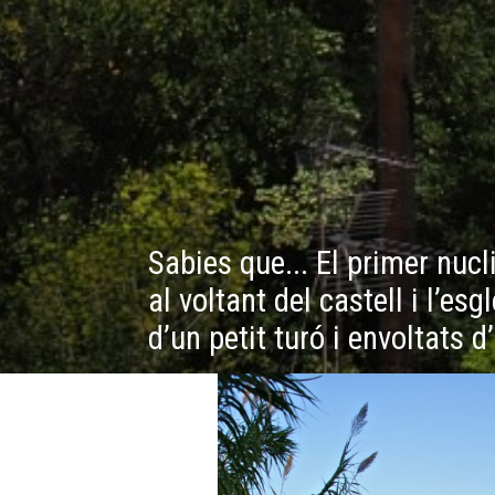
Sabies que... El primer nucl
al voltant del castell i l’esg
d’un petit turó i envoltats 
s (7