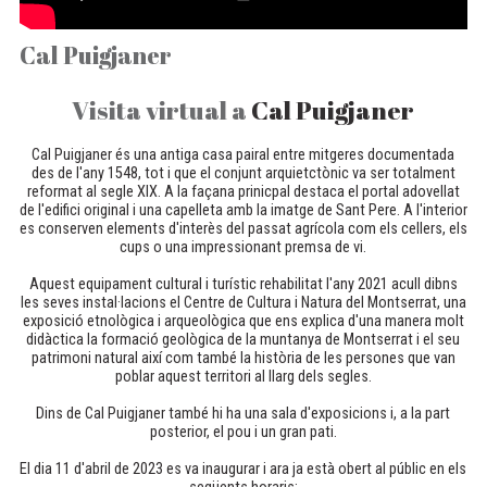
Cal Puigjaner
Visita virtual a
Cal Puigjaner
Cal Puigjaner és una antiga casa pairal entre mitgeres documentada
des de l'any 1548, tot i que el conjunt arquietctònic va ser totalment
reformat al segle XIX. A la façana prinicpal destaca el portal adovellat
de l'edifici original i una capelleta amb la imatge de Sant Pere. A l'interior
es conserven elements d'interès del passat agrícola com els cellers, els
cups o una impressionant premsa de vi.
Aquest equipament cultural i turístic rehabilitat l'any 2021 acull dibns
les seves instal·lacions el Centre de Cultura i Natura del Montserrat, una
exposició etnològica i arqueològica que ens explica d'una manera molt
didàctica la formació geològica de la muntanya de Montserrat i el seu
patrimoni natural així com també la història de les persones que van
poblar aquest territori al llarg dels segles.
Dins de Cal Puigjaner també hi ha una sala d'exposicions i, a la part
posterior, el pou i un gran pati.
El dia 11 d'abril de 2023 es va inaugurar i ara ja està obert al públic en els