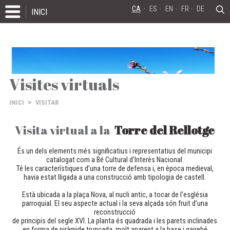
CA
ES
EN
FR
DE
INICI
Visites virtuals
>
INICI
VISITAR
Visita virtual a la
Torre del Rellotge
És un dels elements més significatius i representatius del municipi
catalogat com a Bé Cultural d’Interès Nacional.
Té les característiques d’una torre de defensa i, en època medieval,
havia estat lligada a una construcció amb tipologia de castell.
Està ubicada a la plaça Nova, al nucli antic, a tocar de l’església
parroquial. El seu aspecte actual i la seva alçada són fruit d’una
reconstrucció
de principis del segle XVI. La planta és quadrada i les parets inclinades
en forma de piràmide truncada, molt aparent a la base i gairebé