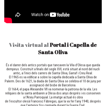
Visita virtual al
Portal i Capella de
Santa Oliva
És el darrer dels antics portals que tancaven la Vila d'Olesa que queda
dempeus. Construït a finals del segle XVI, està situat al nord del nucli
antic, a l'inici dels carrers de Santa Oliva, Garraf i Creu Real.
El 1965 es va edificar a sobre la capella dedicada a Santa Oliva de
Palerm. Des de 1621, la diada de Santa Oliva se celebra el 10 de juny per
assignació del bisbe de Barcelona.
El 1664, el papa Alexandre VII va nomenar-la patrona de la vila. Les
relíquies de la santa arribaren a Olesa dos anys després i es conserven
a l'Arxiu Parroquial. La imatge actual és obra
de l'escultor olesà Francesc Fàbregas, que la va fer l'any 1940, després
que l'anterior fos cremada durant la Guerra Civil.