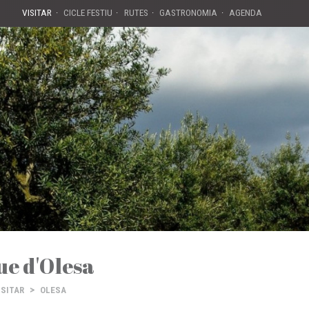
VISITAR
CICLE FESTIU
RUTES
GASTRONOMIA
AGENDA
e d'Olesa
>
ISITAR
OLESA