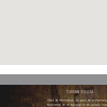
TURISME D’OLESA
Olesa de Montserrat, als peus de la muntan
Montserrat, és un municipi ric en cultura i trad