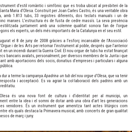
nstrument d’estil romàntic i simfònic que es troba ubicat al presbiteri de la
Santa Maria d’Olesa. Construït per Joan Carles Castro, és una veritable obra
ia, amb 1.813 tubs, 33 registres diferents, dos teclats manuals i un de
 cinc manxes. L’estructura és de fusta de cedre massís. La seva presència
 estilitzada juntament amb una solemne qualitat sonora fan de l’orgue
egons els experts, un dels més importants de la Catalunya en el seu estil.
ugurat el 8 de juny de 2008 gràcies a l’esforç incansable de l’Associació
’Orgue i de les Arts per retornar l’instrument al poble, després que l’anterior
ït en un incendi durant la Guerra Civil. El nou orgue de tubs ha estat finançat
cs bancaris avalats, personalment, per diversos membres de la Junta i que
ant amb aportacions dels socis, donatius d’empreses i particulars i alguna
pública.
va dur a terme la campanya
Apadrina un tub del nou orgue d’Olesa
, que va tenir
esposta i acceptació. Es va agrair la col·laboració dels padrins amb un
reditatiu.
’Olesa és una nova font de cultura i d’identitat per al municipi, un
nt entre la idea i el somni de dotar amb una obra d’art les generacions
 les venidores. És un instrument que amenitza tant actes litúrgics com
 entre els quals destaca la Primavera musical, amb concerts de gran qualitat
mesos de març i juny.