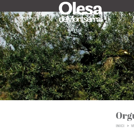
Orgu
>
INICI
V