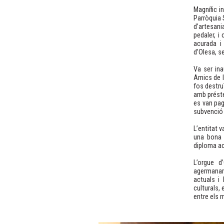
Magnífic i
Parròquia 
d’artesan
pedaler, i
acurada i
d’Olesa, s
Va ser ina
Amics de l
fos destru
amb préste
es van pag
subvenció 
L’entitat 
una bona r
diploma ac
L’orgue d
agermaname
actuals i
culturals,
entre els 