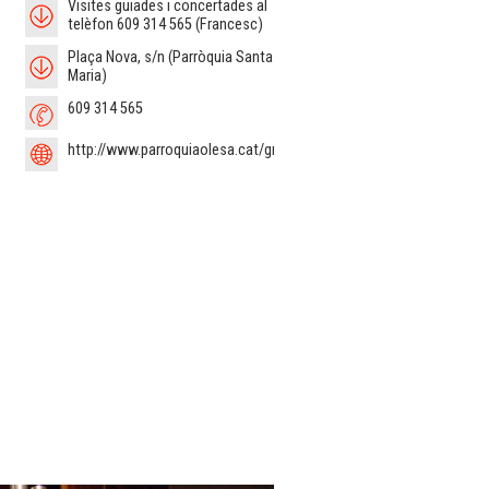
Visites guiades i concertades al
telèfon 609 314 565 (Francesc)
Plaça Nova, s/n (Parròquia Santa
Maria)
609 314 565
http://www.parroquiaolesa.cat/grups/orgue/