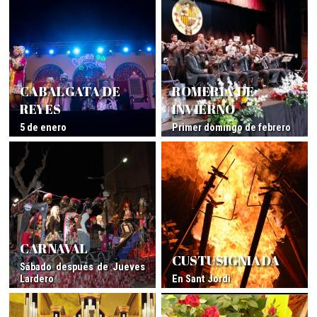
CABALGATA DE
ROMERÍA DE
REYES
INVIERNO
5 de enero
Primer domingo de febrero
CARNAVAL
CUSTUSIGNIADA
Sábado después de Jueves
Lardero
En Sant Jordi