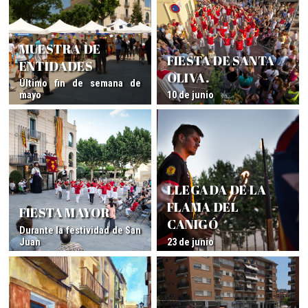
MUESTRA DE
FIESTA DE SANTA
ENTIDADES
OLIVA.
Último fin de semana de
mayo
10 de junio
LLEGADA DE LA
FLAMA DEL
FIESTA MAYOR
CANIGÓ
Durante la festividad de San
Juan
23 de junio