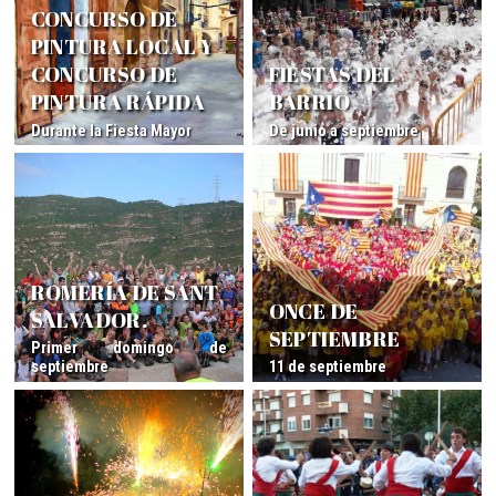
CONCURSO DE
PINTURA LOCAL Y
CONCURSO DE
FIESTAS DEL
PINTURA RÁPIDA
BARRIO
Durante la Fiesta Mayor
De junio a septiembre
ROMERÍA DE SANT
ONCE DE
SALVADOR.
SEPTIEMBRE
Primer domingo de
septiembre
11 de septiembre