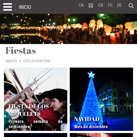
CA
ES
EN
FR
DE
INICIO
Fiestas
>
INICIO
CICLO FESTIVO
FIESTA DE LOS
MIQUELETS
NAVIDAD
Primera semana de
septiembre
Mes de diciembre