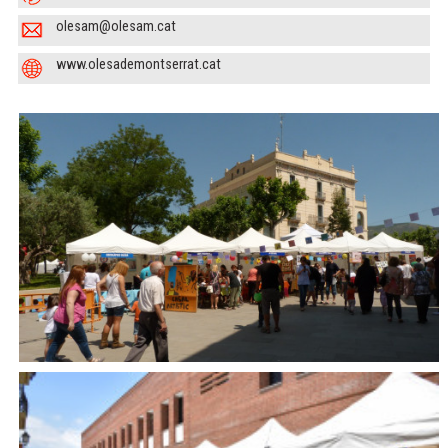
olesam@olesam.cat
www.olesademontserrat.cat