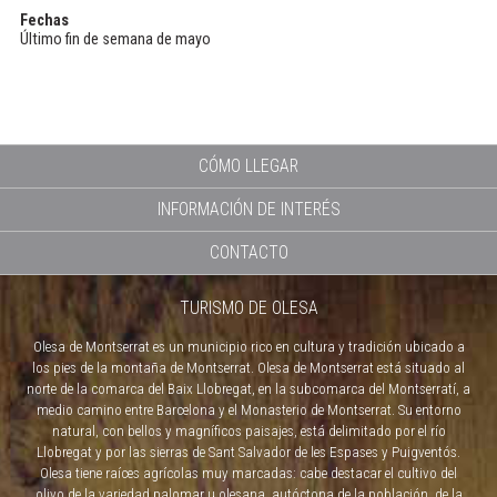
Fechas
Último fin de semana de mayo
CÓMO LLEGAR
INFORMACIÓN DE INTERÉS
CONTACTO
TURISMO DE OLESA
Olesa de Montserrat es un municipio rico en cultura y tradición ubicado a
los pies de la montaña de Montserrat. Olesa de Montserrat está situado al
norte de la comarca del Baix Llobregat, en la subcomarca del Montserratí, a
medio camino entre Barcelona y el Monasterio de Montserrat. Su entorno
natural, con bellos y magníficos paisajes, está delimitado por el río
Llobregat y por las sierras de Sant Salvador de les Espases y Puigventós.
Olesa tiene raíces agrícolas muy marcadas: cabe destacar el cultivo del
olivo de la variedad palomar u olesana, autóctona de la población, de la