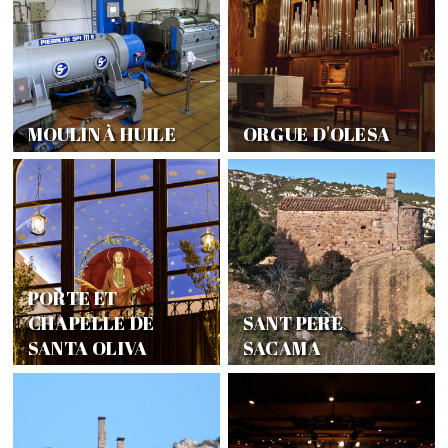
MOULIN À HUILE
ORGUE D'OLESA
PORTE ET
CHAPELLE DE
SANT PERE
SANTA OLIVA
SACAMA