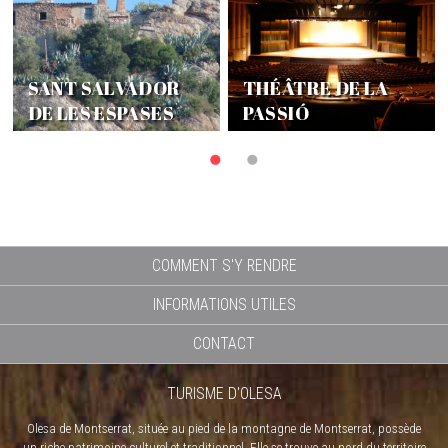
SANT SALVADOR
THÉÂTRE DE LA
DE LES ESPASES
PASSIÓ
1
2
COMMENT S'Y RENDRE
INFORMATIONS UTILES
CONTACT
TURISME D'OLESA
Olesa de Montserrat, située au pied de la montagne de Montserrat, possède
un riche patrimoine culturel et traditionnel. Elle se trouve au nord du territoire