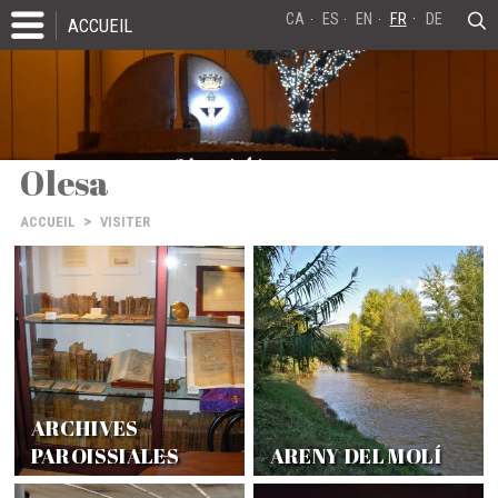
CA
ES
EN
FR
DE
ACCUEIL
Olesa
>
ACCUEIL
VISITER
ARCHIVES
PAROISSIALES
ARENY DEL MOLÍ