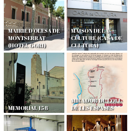
MAIRIE D'OLESA DE
MAISON DE LA
MONTSERRAT
CULTURE (CASA DE
(HOTEL GORI)
CULTURA)
MIRADOR DU COLL
MEMORIAL 158
DE LES ESPASES