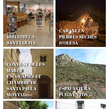
CABANE EN
BIBLIOTECA
PIERRES SÈCHES
SANTA OLIVA
D'OLESA
CONVENT DE LES
MARES
ESCOLÀPIES ET
CHAMBRE DE
SANTA PAULA
ESPAI NATURA
MONTAL
PUIGVENTÓS